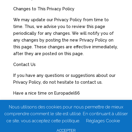
Changes to This Privacy Policy
We may update our Privacy Policy from time to
time. Thus, we advise you to review this page
periodically for any changes. We will notify you of
any changes by posting the new Privacy Policy on
this page. These changes are effective immediately,
after they are posted on this page.
Contact Us
If you have any questions or suggestions about our
Privacy Policy, do not hesitate to contact us.
Have a nice time on Europadel66
Nous utilisons des cookies pour nous permettre de mieux
comprendre comment le site est utilisé. En continuant à utiliser
ce site, vous acceptez cette politique.
Réglages Cookie
© Europadel66 2020 -
Politique de confidentialité
ACCEPTER
- Privacy Policy